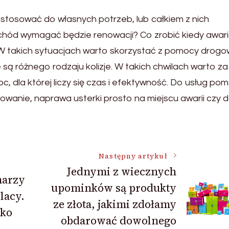
stosować do własnych potrzeb, lub całkiem z nich
hód wymagać będzie renowacji? Co zrobić kiedy awar
W takich sytuacjach warto skorzystać z pomocy drogow
są różnego rodzaju kolizje. W takich chwilach warto za
 dla której liczy się czas i efektywność. Do usług po
owanie, naprawa usterki prosto na miejscu awarii czy
Następny artykuł
Jednymi z wiecznych
marzy
upominków są produkty
lacy.
ze złota, jakimi zdołamy
lko
obdarować dowolnego