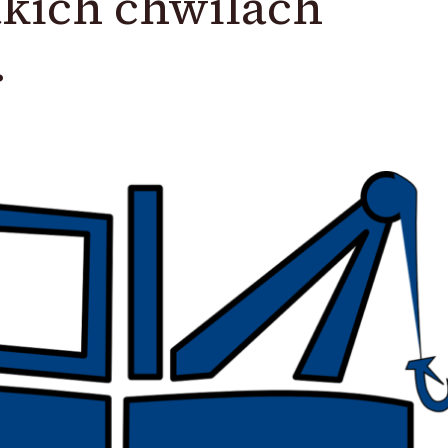
akich chwilach
…