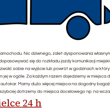
 samochodu. Nic dziwnego, zalet dysponowania własny
dopasowywać się do rozkładu jazdy komunikacji miejskie
lić sobie na wyjście lub powrót w godzinach w któr
m jej w ogóle. Za każdym razem dojedziemy w miejsca 
lub autokar. Mamy dużo więcej miejsca na dogodny bagaż 
zybciej dotrzemy do miejsca docelowego np. na wcza
elce 24 h