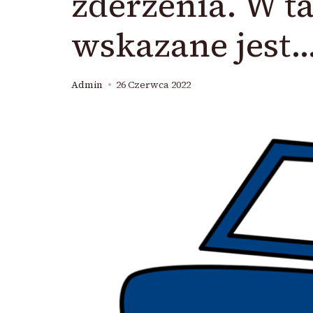
zderzenia. W t
wskazane jest
Admin
26 Czerwca 2022