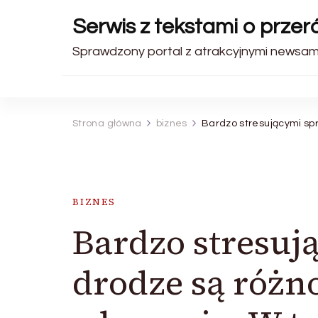
Serwis z tekstami o prze
Sprawdzony portal z atrakcyjnymi newsami
Strona główna
biznes
Bardzo stresującymi sp
BIZNES
Bardzo stresu
drodze są róż