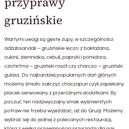
przyprawy
gruzińskie
Wartymi uwagi są gęste zupy, w szczególności:
adżabsandali – gruzińskie leczo z bakłażana,
cukinii, ziemniaka, cebuli, papryki i pomidora,
czichirtma – gruziński rosół czy charczo – gruziński
gulasz. Do najbardziej popularnych dań głónych
możemy śmiało zaliczyć chaczapuri czyli zapiekany
placek serwowany z przeróżnymi dodatkami. By
poczuć ten nadzwyczajny smak wyśmienitych
potraw nie trzeba wyjeżdżać, aż do Gruzji. Możemy
wybrać się do jednej z polecanych restauracji,
która z wielką przyjemnością przyrządzi dla nas